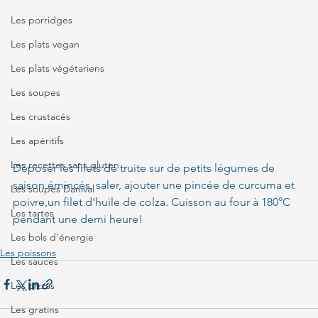
Les porridges
Les plats vegan
Les plats végétariens
Les soupes
Les crustacés
Les apéritifs
Les recettes sans gluten
Déposer les filets de truite sur de petits légumes de 
saison émincés, saler, ajouter une pincée de curcuma et 
Les soupes Danival
poivre,un filet d'huile de colza. Cuisson au four à 180°C 
Les tartes
pendant une demi heure!
Les bols d'énergie
Les poissons
Les sauces
Les pizzas
Les gratins