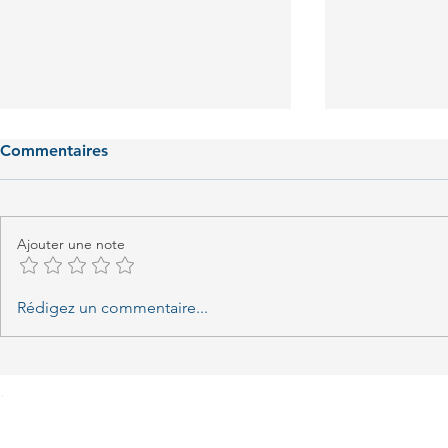
Commentaires
Ajouter une note
Charlotte 
Clafoutis Bleu Blanc Coeur
Rédigez un commentaire...
aux abricots