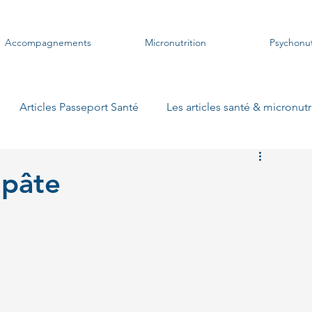
Accompagnements
Micronutrition
Psychonut
Articles Passeport Santé
Les articles santé & micronutr
s plats végétariens
Les soupes
Les crustacés
Les
 pâte
es pizzas
Les gratins
Les pique-niques
Les woks
 pains suédois
Les smoothies