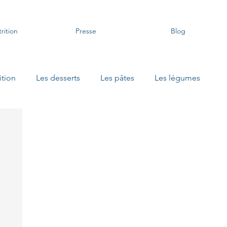
rition
Presse
Blog
ition
Les desserts
Les pâtes
Les légumes
 apéritifs
Les recettes sans gluten
Les soupes Danival
Les petits bocaux
Les petits déjeuners protéinés