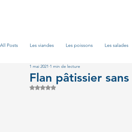
All Posts
Les viandes
Les poissons
Les salades
1 mai 2021
1 min de lecture
Les fruits
Les porridges
Les plats vegan
Le
Flan pâtissier sans
Noté NaN étoiles sur 5.
Les tartes
Les bols d'énergie
Les sauces
L
Les burgers maison
Les fruits de mer
Les petits