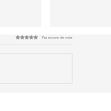
Noté 0 étoile sur 5.
Pas encore de note
Millard cerises & ricotta
glacée de mamie