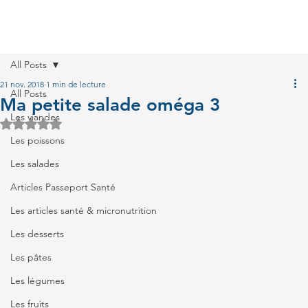
All Posts
21 nov. 2018
1 min de lecture
All Posts
Ma petite salade oméga 3
Les viandes
Noté NaN étoiles sur 5.
Les poissons
Les salades
Articles Passeport Santé
Les articles santé & micronutrition
Les desserts
Les pâtes
Les légumes
Les fruits