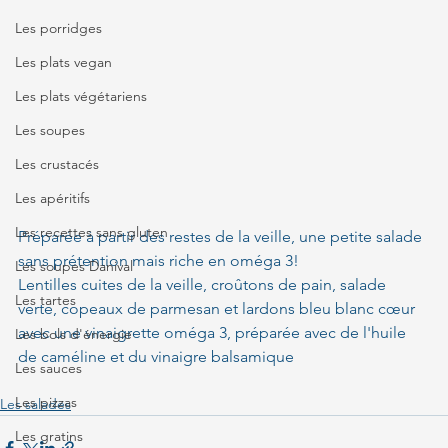
Les porridges
Les plats vegan
Les plats végétariens
Les soupes
Les crustacés
Les apéritifs
Les recettes sans gluten
Préparée à partir des restes de la veille, une petite salade 
sans prétention mais riche en oméga 3!
Les soupes Danival
Lentilles cuites de la veille, croûtons de pain, salade 
Les tartes
verte, copeaux de parmesan et lardons bleu blanc cœur 
avec une vinaigrette oméga 3, préparée avec de l'huile 
Les bols d'énergie
de caméline et du vinaigre balsamique
Les sauces
Les pizzas
Les salades
Les gratins