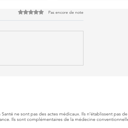
Noté 0 étoile sur 5.
Pas encore de note
s aux poireaux,
Thon aux aubergines
igan
chinoises
on Santé ne sont pas des actes médicaux. Ils n’établissent pas d
nance. Ils sont complémentaires de la médecine conventionnell