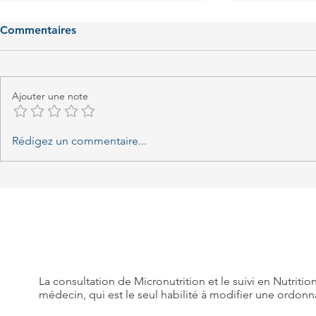
Commentaires
Ajouter une note
Encornets à l'oignon rouge
Duo de sole
Rédigez un commentaire...
et au combawa
cumin & or
La consultation de Micronutrition et le suivi en Nutriti
médecin, qui est le seul habilité à modifier une ordon