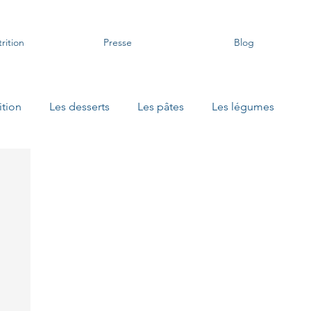
rition
Presse
Blog
ition
Les desserts
Les pâtes
Les légumes
 apéritifs
Les recettes sans gluten
Les soupes Danival
Les petits bocaux
Les petits déjeuners protéinés