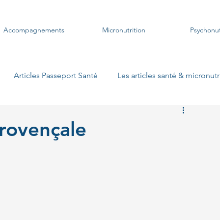
Accompagnements
Micronutrition
Psychonut
Articles Passeport Santé
Les articles santé & micronutr
s plats végétariens
Les soupes
Les crustacés
Les
rovençale
es pizzas
Les gratins
Les pique-niques
Les woks
 pains suédois
Les smoothies