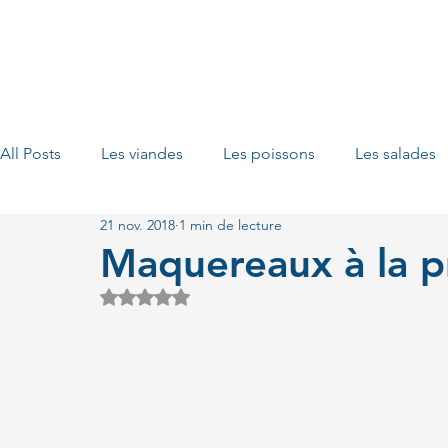
All Posts
Les viandes
Les poissons
Les salades
21 nov. 2018
1 min de lecture
Les fruits
Les porridges
Les plats vegan
Le
Maquereaux à la p
Noté NaN étoiles sur 5.
Les tartes
Les bols d'énergie
Les sauces
L
Les burgers maison
Les fruits de mer
Les petits