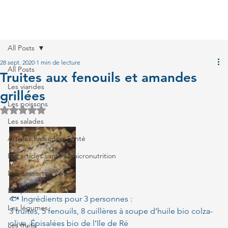
All Posts
28 sept. 2020
1 min de lecture
All Posts
Truites aux fenouils et amandes
Les viandes
grillées
Les poissons
Noté NaN étoiles sur 5.
Les salades
Articles Passeport Santé
Les articles santé & micronutrition
Les desserts
Les pâtes
🐟 Ingrédients pour 3 personnes :
Les légumes
3 truites, 5 fenouils, 8 cuillères à soupe d’huile bio colza-
olive, Épisalées bio de l’Ile de Ré
Les fruits