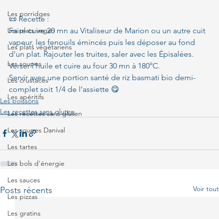
Les porridges
📜 Recette :
Les plats vegan
Faire cuire 20 mn au Vitaliseur de Marion ou un autre cuit 
vapeur, les fenouils émincés puis les déposer au fond 
Les plats végétariens
d’un plat. Rajouter les truites, saler avec les Épisalées. 
Les soupes
Verser l’huile et cuire au four 30 mn à 180°C.
Servir avec une portion santé de riz basmati bio demi-
Les crustacés
complet soit 1/4 de l’assiette 😋
Les apéritifs
Les poissons
Les recettes sans gluten
Les recettes sans gluten
Les soupes Danival
Les tartes
Les bols d'énergie
Les sauces
Voir tout
Posts récents
Les pizzas
Les gratins