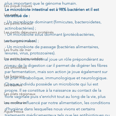
plus important que le génome humain.
Les pique-niques
Le microbiote intestinal est à 98% bactérien et il est 
Les woks
constitué de :
- Un microbiote dominant (firmicutes, bacteroidetes, 
Les petits bocaux
actinobactéries) ;
Les petits déjeuners protéinés
- Un microbiote sous dominant (protéobactéries, 
verrucomicrobes) ;
Les burgers maison
- Un microbiote de passage (bactéries alimentaires, 
Les fruits de mer
levures, virus, protozoaires).
Les petits pains suédois
Le microbiote intestinal joue un rôle prépondérant au 
niveau de la digestion car il permet de digérer les fibres 
Les smoothies
par fermentation, mais son action je joue également sur 
Les boissons
un plan métabolique, immunologique et neurologique.
Chaque individu possède un microbiote qui lui est 
Les bûches
propre. Il se constitue à la naissance au contact de la 
Les plats régionaux
flore vaginale puis s’enrichit tout au long de la vie, plus 
Les confitures
ou moins influencé par notre alimentation, les conditions 
d’hygiène dans lesquelles nous vivons et certains 
Agua fresca
traitements médicamenteux tels que les antibiotiques ou 