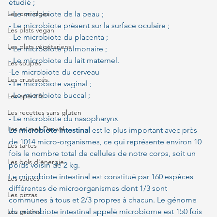
étudié ;
Les porridges
- Le microbiote de la peau ;
- Le microbiote présent sur la surface oculaire ;
Les plats vegan
- Le microbiote du placenta ;
Les plats végétariens
- Le microbiote pulmonaire ;
- Le microbiote du lait maternel.
Les soupes
-Le microbiote du cerveau
Les crustacés
- Le microbiote vaginal ;
- Le microbiote buccal ;
Les apéritifs
Les recettes sans gluten
- Le microbiote du nasopharynx
Les soupes Danival
Le microbiote intestinal
 est le plus important avec près 
de 1014 micro-organismes, ce qui représente environ 10 
Les tartes
fois le nombre total de cellules de notre corps, soit un 
Les bols d'énergie
poids voisin de 2 kg.
Le microbiote intestinal est constitué par 160 espèces 
Les sauces
différentes de microorganismes dont 1/3 sont 
Les pizzas
communes à tous et 2/3 propres à chacun. Le génome 
Les gratins
du microbiote intestinal appelé microbiome est 150 fois 