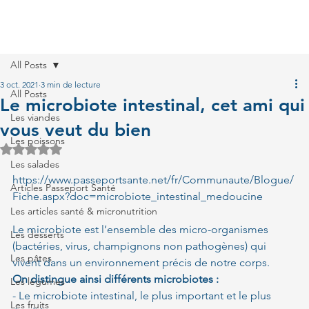
All Posts
3 oct. 2021
3 min de lecture
All Posts
Le microbiote intestinal, cet ami qui
Les viandes
vous veut du bien
Les poissons
Noté NaN étoiles sur 5.
Les salades
https://www.passeportsante.net/fr/Communaute/Blogue/
Articles Passeport Santé
Fiche.aspx?doc=microbiote_intestinal_medoucine
Les articles santé & micronutrition
Le microbiote est l’ensemble des micro-organismes 
Les desserts
(bactéries, virus, champignons non pathogènes) qui 
Les pâtes
vivent dans un environnement précis de notre corps. 
On distingue ainsi différents microbiotes :
Les légumes
- Le microbiote intestinal, le plus important et le plus 
Les fruits