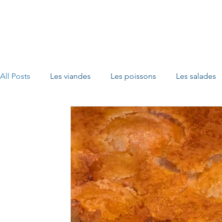
All Posts
Les viandes
Les poissons
Les salades
Les pâtes
Les légumes
Les fruits
Les porri
Les crustacés
Les apéritifs
Les recettes sans glu
Les pizzas
Les gratins
Les pique-niques
Le