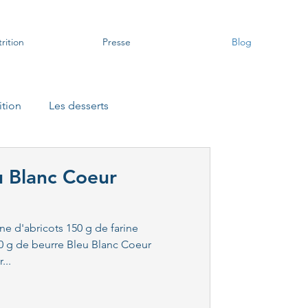
rition
Presse
Blog
ition
Les desserts
oupes
u Blanc Coeur
rgie
Les sauces
ne d'abricots 150 g de farine
80 g de beurre Bleu Blanc Coeur
...
nés