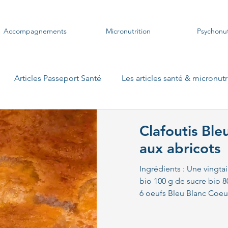
Accompagnements
Micronutrition
Psychonut
Articles Passeport Santé
Les articles santé & micronutr
dges
Les plats vegan
Les plats végétariens
Les s
Clafoutis Ble
aux abricots
ten
Les soupes Danival
Les tartes
Les bols d'éne
Ingrédients : Une vingtai
bio 100 g de sucre bio 
6 oeufs Bleu Blanc Coeur
s woks
Les petits bocaux
Les petits déjeuners protéi