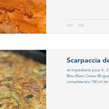
 pains suédois
Les smoothies
Scarpaccia d
🥒 Ingrédients pour 4 :
Bleu Blanc Coeur 80 gra
complète bio 150 ml de l