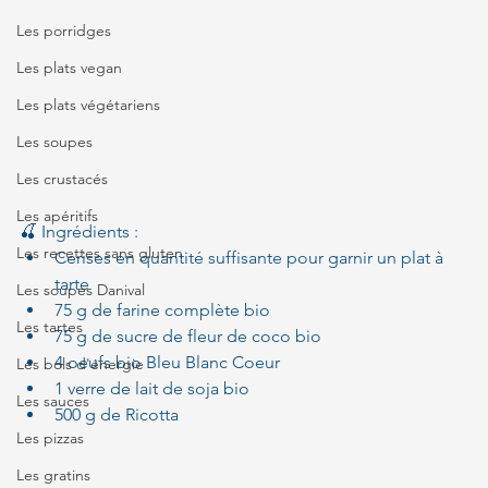
Les porridges
Les plats vegan
Les plats végétariens
Les soupes
Les crustacés
Les apéritifs
🍒 Ingrédients :
Les recettes sans gluten
Cerises en quantité suffisante pour garnir un plat à 
tarte
Les soupes Danival
75 g de farine complète bio
Les tartes
75 g de sucre de fleur de coco bio
4 oeufs bio Bleu Blanc Coeur
Les bols d'énergie
1 verre de lait de soja bio
Les sauces
500 g de Ricotta
Les pizzas
Les gratins