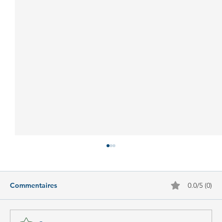
Commentaires
0.0/5 (0)
La consultation de Micronutrition et le suivi en Nutrition