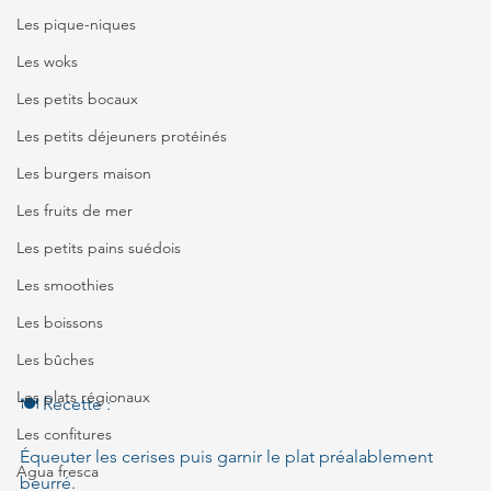
Les pique-niques
Les woks
Les petits bocaux
Les petits déjeuners protéinés
Les burgers maison
Les fruits de mer
Les petits pains suédois
Les smoothies
Les boissons
Les bûches
Les plats régionaux
🍽️ Recette :
Les confitures
Équeuter les cerises puis garnir le plat préalablement 
Agua fresca
beurré.