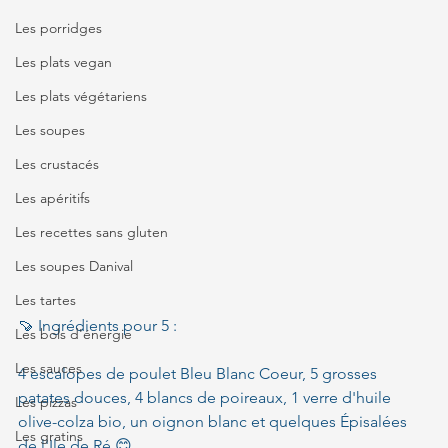
Les porridges
Les plats vegan
Les plats végétariens
Les soupes
Les crustacés
Les apéritifs
Les recettes sans gluten
Les soupes Danival
Les tartes
🍠 Ingrédients pour 5 :
Les bols d'énergie
Les sauces
4 escalopes de poulet Bleu Blanc Coeur, 5 grosses 
patates douces, 4 blancs de poireaux, 1 verre d'huile 
Les pizzas
olive-colza bio, un oignon blanc et quelques Épisalées 
Les gratins
de l'Ile de Ré 😊