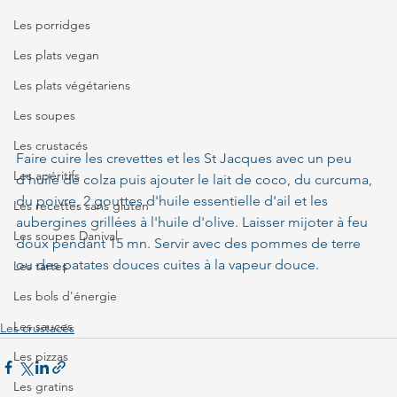
Les porridges
Les plats vegan
Les plats végétariens
Les soupes
Les crustacés
Faire cuire les crevettes et les St Jacques avec un peu 
Les apéritifs
d'huile de colza puis ajouter le lait de coco, du curcuma, 
du poivre, 2 gouttes d'huile essentielle d'ail et les 
Les recettes sans gluten
aubergines grillées à l'huile d'olive. Laisser mijoter à feu 
Les soupes Danival
doux pendant 15 mn. Servir avec des pommes de terre 
ou des patates douces cuites à la vapeur douce.
Les tartes
Les bols d'énergie
Les sauces
Les crustacés
Les pizzas
Les gratins