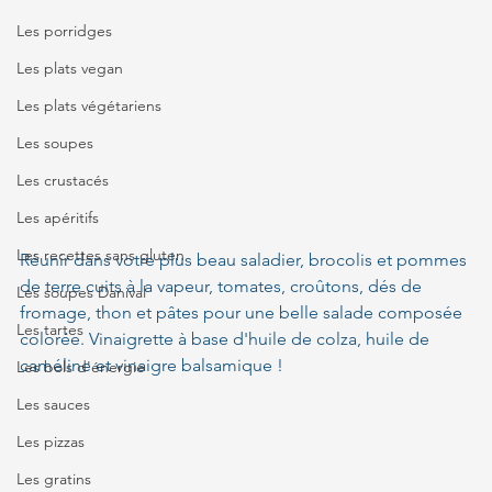
Les porridges
Les plats vegan
Les plats végétariens
Les soupes
Les crustacés
Les apéritifs
Les recettes sans gluten
Réunir dans votre plus beau saladier, brocolis et pommes 
de terre cuits à la vapeur, tomates, croûtons, dés de 
Les soupes Danival
fromage, thon et pâtes pour une belle salade composée 
Les tartes
colorée. Vinaigrette à base d'huile de colza, huile de 
caméline et vinaigre balsamique !
Les bols d'énergie
Les sauces
Les pizzas
Les gratins