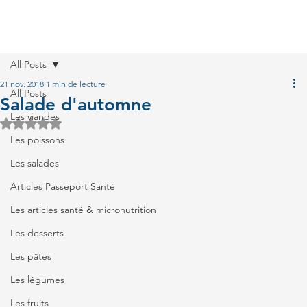
All Posts
21 nov. 2018
1 min de lecture
All Posts
Salade d'automne
Les viandes
Noté NaN étoiles sur 5.
Les poissons
Les salades
Articles Passeport Santé
Les articles santé & micronutrition
Les desserts
Les pâtes
Les légumes
Les fruits