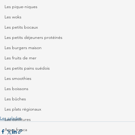
Les pique-niques
Les woks
Les petits bocaux
Les petits déjeuners protéinés
Les burgers maison
Les fruits de mer
Les petits pains suédois
Les smoothies
Les boissons
Les bûches
Les plats régionaux
Les salades
Les confitures
Agua fresca