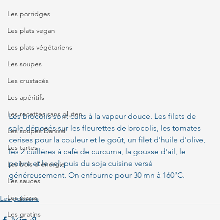
Les porridges
Les plats vegan
Les plats végétariens
Les soupes
Les crustacés
Les apéritifs
Les recettes sans gluten
Les brocolis sont cuits à la vapeur douce. Les filets de 
sole déposés sur les fleurettes de brocolis, les tomates 
Les soupes Danival
cerises pour la couleur et le goût, un filet d'huile d'olive, 
Les tartes
les 2 cuillères à café de curcuma, la gousse d'ail, le 
poivre et le sel, puis du soja cuisine versé 
Les bols d'énergie
généreusement. On enfourne pour 30 mn à 160°C.
Les sauces
Les pizzas
Les poissons
Les gratins