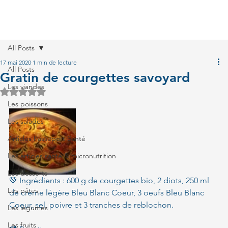
All Posts
17 mai 2020
1 min de lecture
All Posts
Gratin de courgettes savoyard
Les viandes
Noté NaN étoiles sur 5.
Les poissons
Les salades
Articles Passeport Santé
Les articles santé & micronutrition
Les desserts
💚 Ingrédients : 600 g de courgettes bio, 2 diots, 250 ml 
Les pâtes
de crème légère Bleu Blanc Coeur, 3 oeufs Bleu Blanc 
Coeur, sel, poivre et 3 tranches de reblochon.
Les légumes
Les fruits