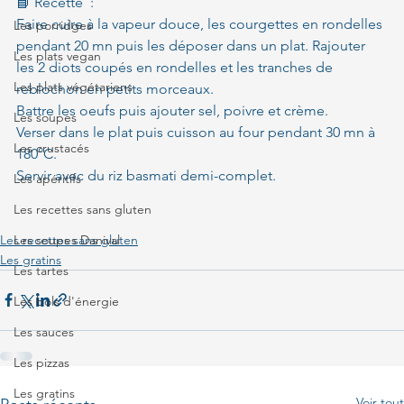
📘 Recette  :  
Faire cuire à la vapeur douce, les courgettes en rondelles 
Les porridges
pendant 20 mn puis les déposer dans un plat. Rajouter 
Les plats vegan
les 2 diots coupés en rondelles et les tranches de 
Les plats végétariens
reblochon en petits morceaux.
Battre les oeufs puis ajouter sel, poivre et crème.
Les soupes
Verser dans le plat puis cuisson au four pendant 30 mn à 
Les crustacés
180°C.
Servir avec du riz basmati demi-complet.
Les apéritifs
Les recettes sans gluten
Les recettes sans gluten
Les soupes Danival
Les gratins
Les tartes
Les bols d'énergie
Les sauces
Les pizzas
Les gratins
Voir tout