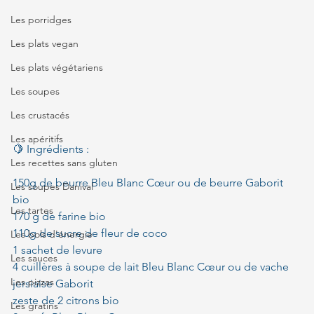
Les porridges
Les plats vegan
Les plats végétariens
Les soupes
Les crustacés
Les apéritifs
🍋 Ingrédients :
Les recettes sans gluten
150g de beurre Bleu Blanc Cœur ou de beurre Gaborit 
Les soupes Danival
bio
Les tartes
170 g de farine bio
110g de sucre de fleur de coco
Les bols d'énergie
1 sachet de levure
Les sauces
4 cuillères à soupe de lait Bleu Blanc Cœur ou de vache 
Les pizzas
jersiaise Gaborit
zeste de 2 citrons bio
Les gratins