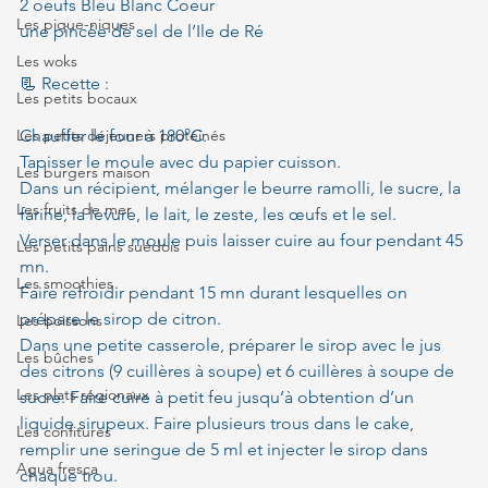
2 oeufs Bleu Blanc Coeur
Les pique-niques
une pincée de sel de l’Ile de Ré
Les woks
📃 Recette :
Les petits bocaux
Les petits déjeuners protéinés
Chauffer le four à 180°C.
Tapisser le moule avec du papier cuisson.
Les burgers maison
Dans un récipient, mélanger le beurre ramolli, le sucre, la 
Les fruits de mer
farine, la levure, le lait, le zeste, les œufs et le sel.
Verser dans le moule puis laisser cuire au four pendant 45 
Les petits pains suédois
mn.
Les smoothies
Faire refroidir pendant 15 mn durant lesquelles on 
prépare le sirop de citron.
Les boissons
Dans une petite casserole, préparer le sirop avec le jus 
Les bûches
des citrons (9 cuillères à soupe) et 6 cuillères à soupe de 
Les plats régionaux
sucre. Faire cuire à petit feu jusqu’à obtention d’un 
liquide sirupeux. Faire plusieurs trous dans le cake, 
Les confitures
remplir une seringue de 5 ml et injecter le sirop dans 
Agua fresca
chaque trou.