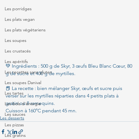
Les porridges
Les plats vegan
Les plats végétariens
Les soupes
Les crustacés
Les apéritifs
💚 Ingrédients : 500 g de Skyr, 3 œufs Bleu Blanc Cœur, 80 
Les recettes sans gluten
g de sucre et 400 g de myrtilles.
Les soupes Danival
📕 La recette : bien mélanger Skyr, œufs et sucre puis 
Les tartes
verser sur les myrtilles réparties dans 4 petits plats à 
gratin ou 8 ramequins.
Les bols d'énergie
Cuisson à 160°C pendant 45 mn.
Les sauces
Les desserts
Les pizzas
Les gratins