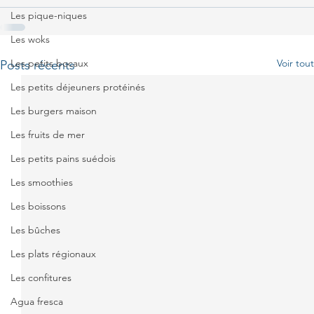
Les pique-niques
Les woks
Les petits bocaux
Voir tout
Posts récents
Les petits déjeuners protéinés
Les burgers maison
Les fruits de mer
Les petits pains suédois
Les smoothies
Les boissons
Les bûches
Les plats régionaux
Les confitures
Agua fresca