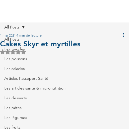
All Posts
1 mai 2021
1 min de lecture
All Posts
Cakes Skyr et myrtilles
Les viandes
Noté NaN étoiles sur 5.
Les poissons
Les salades
Articles Passeport Santé
Les articles santé & micronutrition
Les desserts
Les pâtes
Les légumes
Les fruits