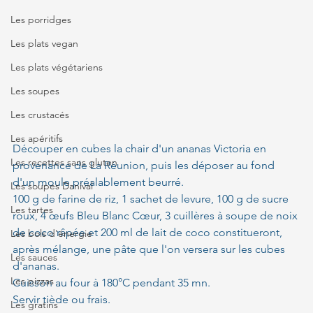
Les porridges
Les plats vegan
Les plats végétariens
Les soupes
Les crustacés
Les apéritifs
Découper en cubes la chair d'un ananas Victoria en 
Les recettes sans gluten
provenance de La Réunion, puis les déposer au fond 
d'un moule préalablement beurré.
Les soupes Danival
100 g de farine de riz, 1 sachet de levure, 100 g de sucre 
Les tartes
roux, 4 œufs Bleu Blanc Cœur, 3 cuillères à soupe de noix 
de coco râpée et 200 ml de lait de coco constitueront, 
Les bols d'énergie
après mélange, une pâte que l'on versera sur les cubes 
Les sauces
d'ananas.
Les pizzas
Cuisson au four à 180°C pendant 35 mn.
Servir tiède ou frais.
Les gratins