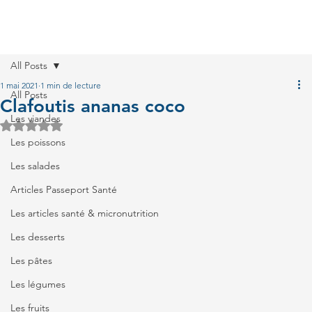
All Posts
1 mai 2021
1 min de lecture
All Posts
Clafoutis ananas coco
Les viandes
Noté NaN étoiles sur 5.
Les poissons
Les salades
Articles Passeport Santé
Les articles santé & micronutrition
Les desserts
Les pâtes
Les légumes
Les fruits