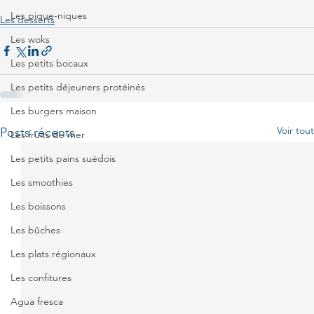
Les pique-niques
Les desserts
Les woks
Les petits bocaux
Les petits déjeuners protéinés
Les burgers maison
Voir tout
Posts récents
Les fruits de mer
Les petits pains suédois
Les smoothies
Les boissons
Les bûches
Les plats régionaux
Les confitures
Agua fresca