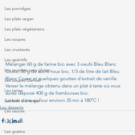
Les porridges
Les plats vegan
Les plats végétariens
Les soupes
Les crustacés
Les apéritifs
Mélanger 60 g de farine bio avec 3 oeufs Bleu Blanc 
Les recettes sans gluten
Coeur, 60 g de sucre roux bio, 1/3 de litre de lait Bleu 
Blanc Coeur et quelques gouttes d'extrait de vanille.
Les soupes Danival
Verser le mélange obtenu dans un plat à tarte où vous 
Les tartes
aurez déposé 400 g de framboises bio.
Laisser cuire au four environ 35 mn à 180°C ! 
Les bols d'énergie
Les desserts
Les sauces
Les pizzas
Les gratins