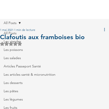
All Posts
1 mai 2021
1 min de lecture
All Posts
Clafoutis aux framboises bio
Les viandes
Noté NaN étoiles sur 5.
Les poissons
Les salades
Articles Passeport Santé
Les articles santé & micronutrition
Les desserts
Les pâtes
Les légumes
Les fruits