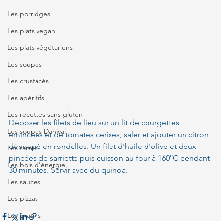
Les porridges
Les plats vegan
Les plats végétariens
Les soupes
Les crustacés
Les apéritifs
Les recettes sans gluten
Déposer les filets de lieu sur un lit de courgettes 
Les soupes Danival
émincées et de tomates cerises, saler et ajouter un citron 
découpé en rondelles. Un filet d'huile d'olive et deux 
Les tartes
pincées de sarriette puis cuisson au four à 160°C pendant 
Les bols d'énergie
30 minutes. Servir avec du quinoa.
Les sauces
Les pizzas
Les gratins