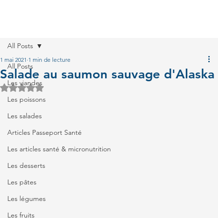
All Posts
1 mai 2021
1 min de lecture
All Posts
Salade au saumon sauvage d'Alaska
Les viandes
Noté NaN étoiles sur 5.
Les poissons
Les salades
Articles Passeport Santé
Les articles santé & micronutrition
Les desserts
Les pâtes
Les légumes
Les fruits