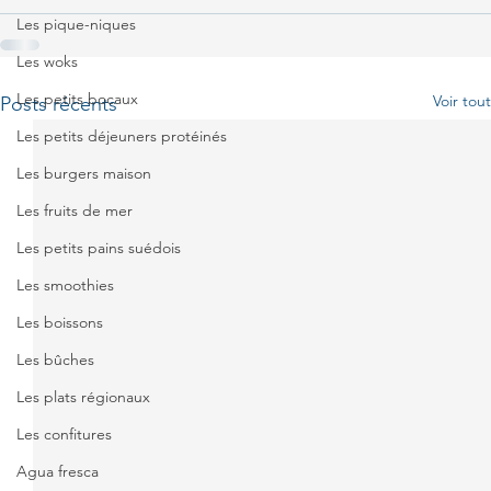
Les pique-niques
Les woks
Les petits bocaux
Voir tout
Posts récents
Les petits déjeuners protéinés
Les burgers maison
Les fruits de mer
Les petits pains suédois
Les smoothies
Les boissons
Les bûches
Les plats régionaux
Les confitures
Agua fresca