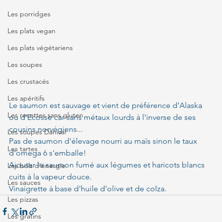
Les porridges
Les plats vegan
Les plats végétariens
Les soupes
Les crustacés
Les apéritifs
Le saumon est sauvage et vient de préférence d’Alaska 
Les recettes sans gluten
ou d'Ecosse car sans métaux lourds à l'inverse de ses 
cousins norvégiens...
Les soupes Danival
Pas de saumon d'élevage nourri au maïs sinon le taux 
Les tartes
d'omega 6 s'emballe!
Ajouter le saumon fumé aux légumes et haricots blancs 
Les bols d'énergie
cuits à la vapeur douce.
Les sauces
Vinaigrette à base d'huile d'olive et de colza.
Les pizzas
Les gratins