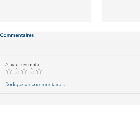
Commentaires
Ajouter une note
Scarpaccia 
Clafoutis Bleu Blanc Coeur
Rédigez un commentaire...
aux abricots