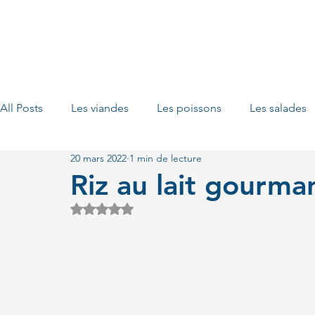
All Posts
Les viandes
Les poissons
Les salades
20 mars 2022
1 min de lecture
Les fruits
Les porridges
Les plats vegan
Le
Riz au lait gourma
Noté NaN étoiles sur 5.
Les tartes
Les bols d'énergie
Les sauces
L
Les burgers maison
Les fruits de mer
Les petits