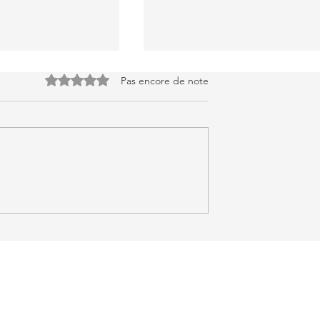
Noté 0 étoile sur 5.
Pas encore de note
de courgettes
Dahl lentilles corail au cur