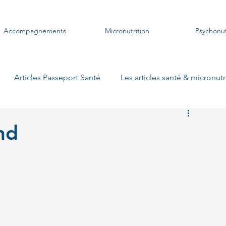
Accompagnements
Micronutrition
Psychonut
Articles Passeport Santé
Les articles santé & micronutr
s plats végétariens
Les soupes
Les crustacés
Les
nd
es pizzas
Les gratins
Les pique-niques
Les woks
 pains suédois
Les smoothies