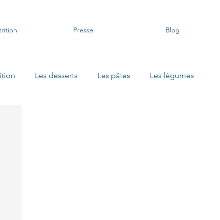
rition
Presse
Blog
ition
Les desserts
Les pâtes
Les légumes
 apéritifs
Les recettes sans gluten
Les soupes Danival
Les petits bocaux
Les petits déjeuners protéinés